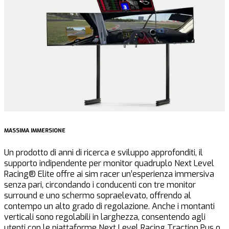
MASSIMA IMMERSIONE
V
Un prodotto di anni di ricerca e sviluppo approfonditi, il
D
supporto indipendente per monitor quadruplo Next Level
n
Racing® Elite offre ai sim racer un’esperienza immersiva
s
senza pari, circondando i conducenti con tre monitor
v
surround e uno schermo sopraelevato, offrendo al
r
contempo un alto grado di regolazione. Anche i montanti
verticali sono regolabili in larghezza, consentendo agli
utenti con le piattaforme Next Level Racing Traction Pus o