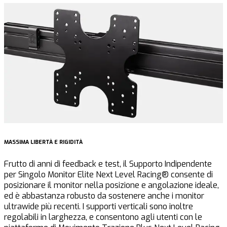
MASSIMA LIBERTÀ E RIGIDITÀ
V
Frutto di anni di feedback e test, il Supporto Indipendente
D
per Singolo Monitor Elite Next Level Racing® consente di
r
posizionare il monitor nella posizione e angolazione ideale,
M
ed è abbastanza robusto da sostenere anche i monitor
u
ultrawide più recenti. I supporti verticali sono inoltre
regolabili in larghezza, e consentono agli utenti con le