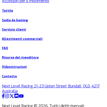
Accessori per il movimento
Tattile
Sedia da Gaming
Servizio clienti
Allestimenti commerciali
FAQ
Risorse del rivenditore
Videoistruzioni
Contatto
Next Level Racing 21-23 Upton Street, Bundall, QLD, 4217
Australia
Next Level Racing ©
2026
.
Tutti i diritti riservati