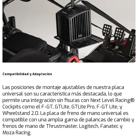
Compatibilidad y Adaptación
E
Las posiciones de montaje ajustables de nuestra placa
F
universal son su característica más destacada, lo que
c
permite una integración sin fisuras con Next Level Racing®
c
Cockpits como el F-GT, GTLite, GTLite Pro, F-GT Lite, y
e
Wheelstand 2.0. La placa de freno de mano universal es
l
compatible con una amplia gama de palancas de cambio y
d
frenos de mano de Thrustmaster, Logitech, Fanatec y
p
Moza Racing.
t