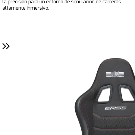
la precisión para un entorno de simulación de carreras
m
altamente inmersivo.
t
s
p